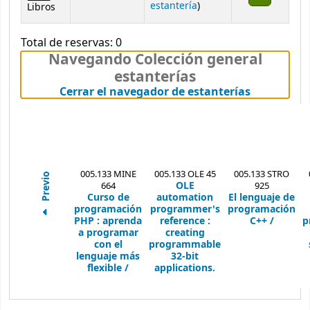
(Abre debajo)
estantería
)
Libros
Total de reservas: 0
Navegando Colección general
estanterías
(Oculta el
Cerrar el navegador de estanterías
005.133 MINE
005.133 OLE 45
005.133 STRO
Previo
OLE
664
925
Curso de
automation
El lenguaje de
programación
programmer's
programación
PHP :
aprenda
reference :
C++ /
p
a programar
creating
con el
programmable
lenguaje más
32-bit
flexible /
applications.