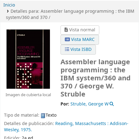
Inicio
Detalles para:
Assembler language programming :
the IBM
system/360 and 370 /
Vista normal
Vista MARC
Vista ISBD
Assembler language
programming : the
IBM system/360 and
370 /
George W.
Struble
Imagen de cubierta local
Por:
Struble, George W
Tipo de material:
Texto
Detalles de publicación:
Reading, Massachusetts :
Addison-
Wesley,
1975.
Edición:
2a ed