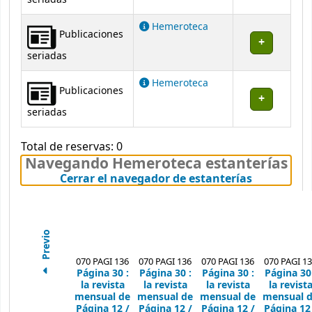
Hemeroteca
Publicaciones
seriadas
Hemeroteca
Publicaciones
seriadas
Total de reservas: 0
Navegando Hemeroteca estanterías
(Oculta el
Cerrar el navegador de estanterías
Previo
070 PAGI 136
070 PAGI 136
070 PAGI 136
070 PAGI 1
Página 30 :
Página 30 :
Página 30 :
Página 30 
la revista
la revista
la revista
la revist
mensual de
mensual de
mensual de
mensual 
Página 12 /
Página 12 /
Página 12 /
Página 12