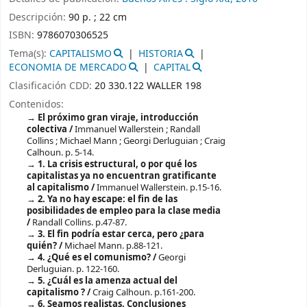
Descripción:
90 p. ; 22 cm
ISBN:
9786070306525
Tema(s):
CAPITALISMO
HISTORIA
ECONOMIA DE MERCADO
CAPITAL
Clasificación CDD:
20 330.122 WALLER 198
Contenidos:
El próximo gran viraje, introducción
colectiva /
Immanuel Wallerstein ; Randall
Collins ; Michael Mann ; Georgi Derluguian ; Craig
Calhoun.
p. 5-14.
1. La crisis estructural, o por qué los
capitalistas ya no encuentran gratificante
al capitalismo /
Immanuel Wallerstein.
p.15-16.
2. Ya no hay escape: el fin de las
posibilidades de empleo para la clase media
/
Randall Collins.
p.47-87.
3. El fin podría estar cerca, pero ¿para
quién? /
Michael Mann.
p.88-121.
4. ¿Qué es el comunismo? /
Georgi
Derluguian.
p. 122-160.
5. ¿Cuál es la amenza actual del
capitalismo ? /
Craig Calhoun.
p.161-200.
6. Seamos realistas. Conclusiones