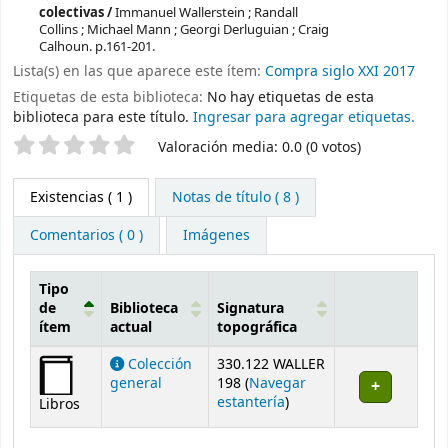
colectivas /
Immanuel Wallerstein ; Randall
Collins ; Michael Mann ; Georgi Derluguian ; Craig
Calhoun.
p.161-201.
Lista(s) en las que aparece este ítem:
Compra siglo XXI 2017
Etiquetas de esta biblioteca:
No hay etiquetas de esta
biblioteca para este título.
Ingresar para agregar etiquetas.
Valoración
Valoración media: 0.0 (0 votos)
Existencias
( 1 )
Notas de título ( 8 )
Comentarios ( 0 )
Imágenes
Tipo
de
Biblioteca
Signatura
ítem
actual
topográfica
Existencias
Colección
330.122 WALLER
general
198 (
Navegar
(Abre debajo)
estantería
)
Libros