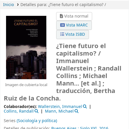
Inicio
Detalles para:
¿Tiene futuro el capitalismo? /
Vista normal
Vista MARC
Vista ISBD
¿Tiene futuro el
capitalismo? /
Immanuel
Wallerstein ; Randall
Collins ; Michael
Mann... [et al.] ;
Imagen de cubierta local
traducción, Bertha
Ruiz de la Concha.
Colaborador(es):
Wallerstein, Immanuel
Collins, Randall
Mann, Michael
Series
(Sociología y política)
Detalles de publicación:
Buenos Aires :
Siglo XXI,
2016