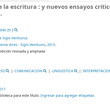
e la escritura : y nuevos ensayos crític
.
olás
[tr.]
de Siglo Ventiuno)
enos Aires :
Siglo Veintiuno,
2013.
 edición revisada y ampliada
RSO
COMUNICACION
LINGUISTICA
INTERPRETACIO
2017
lioteca para este título.
Ingresar para agregar etiquetas.