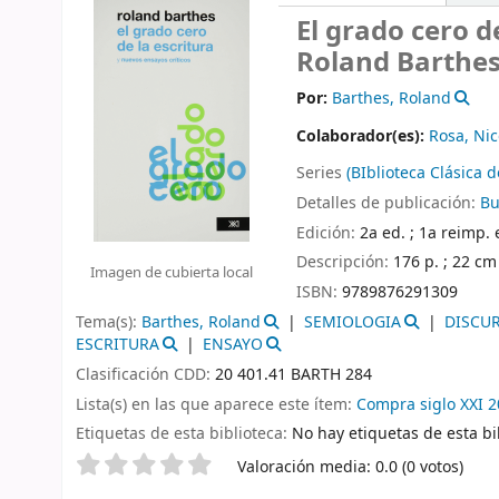
El grado cero d
Roland Barthes
Por:
Barthes, Roland
Colaborador(es):
Rosa, Nic
Series
(BIblioteca Clásica 
Detalles de publicación:
Bu
Edición:
2a ed. ; 1a reimp.
Descripción:
176 p. ; 22 cm
Imagen de cubierta local
ISBN:
9789876291309
Tema(s):
Barthes, Roland
SEMIOLOGIA
DISCU
ESCRITURA
ENSAYO
Clasificación CDD:
20 401.41 BARTH 284
Lista(s) en las que aparece este ítem:
Compra siglo XXI 
Etiquetas de esta biblioteca:
No hay etiquetas de esta bib
Valoración
Valoración media: 0.0 (0 votos)