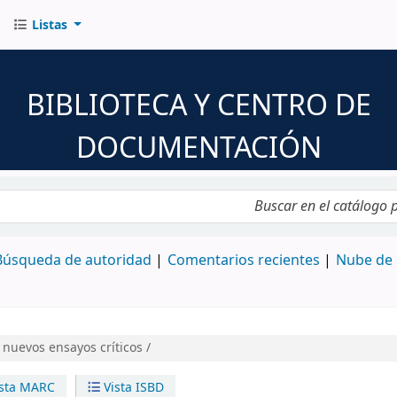
Listas
BIBLIOTECA Y CENTRO DE
DOCUMENTACIÓN
logo por palabra clave
Búsqueda de autoridad
Comentarios recientes
Nube de 
 nuevos ensayos críticos /
sta MARC
Vista ISBD