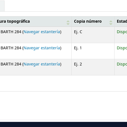
ura topográfica
Copia número
Esta
(Abre debajo)
 BARTH 284 (
Navegar estantería
)
Ej. C
Dispo
(Abre debajo)
 BARTH 284 (
Navegar estantería
)
Ej. 1
Dispo
(Abre debajo)
 BARTH 284 (
Navegar estantería
)
Ej. 2
Dispo