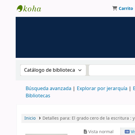
Carrito
Biblioteca UNM
Buscar en el catálogo por:
Buscar en el catá
Búsqueda avanzada
Explorar por jerarquía
Bibliotecas
Inicio
Detalles para:
El grado cero de la escritura :
y
Vista normal
Vi