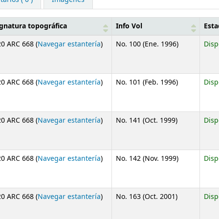
ignatura topográfica
Info Vol
Est
(Abre debajo)
0 ARC 668 (
Navegar estantería
)
No. 100 (Ene. 1996)
Disp
(Abre debajo)
0 ARC 668 (
Navegar estantería
)
No. 101 (Feb. 1996)
Disp
(Abre debajo)
0 ARC 668 (
Navegar estantería
)
No. 141 (Oct. 1999)
Disp
(Abre debajo)
0 ARC 668 (
Navegar estantería
)
No. 142 (Nov. 1999)
Disp
(Abre debajo)
0 ARC 668 (
Navegar estantería
)
No. 163 (Oct. 2001)
Disp