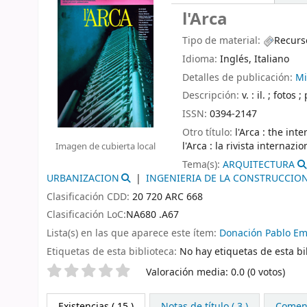
l'Arca
Tipo de material:
Recurs
Idioma:
Inglés
,
Italiano
Detalles de publicación:
Mi
Descripción:
v. : il. ; fotos
ISSN:
0394-2147
Otro título:
l'Arca : the in
l'Arca : la rivista internaz
Imagen de cubierta local
Tema(s):
ARQUITECTURA
URBANIZACION
INGENIERIA DE LA CONSTRUCCIO
Clasificación CDD:
20 720 ARC 668
Clasificación LoC:
NA680 .A67
Lista(s) en las que aparece este ítem:
Donación Pablo Emi
Etiquetas de esta biblioteca:
No hay etiquetas de esta bib
Valoración
Valoración media: 0.0 (0 votos)
Existencias
( 15 )
Notas de título ( 3 )
Coment