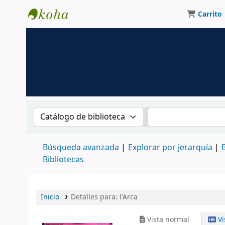
Carrito
Biblioteca UNM
Buscar en el catálogo por:
Buscar en el catá
Búsqueda avanzada
Explorar por jerarquía
Bibliotecas
Inicio
Detalles para:
l'Arca
Vista normal
Vi