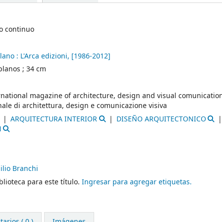
o continuo
lano :
L'Arca edizioni,
[1986-2012]
 ; planos ; 34 cm
ternational magazine of architecture, design and visual comunicatio
ionale di architettura, design e comunicazione visiva
ARQUITECTURA INTERIOR
DISEÑO ARQUITECTONICO
N
lio Branchi
lioteca para este título.
Ingresar para agregar etiquetas.
arios ( 0 )
Imágenes