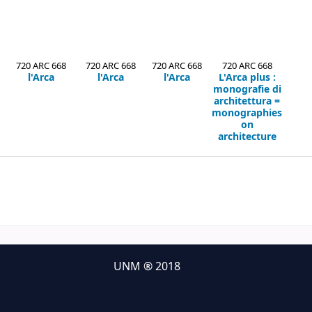
720 ARC 668
720 ARC 668
720 ARC 668
720 ARC 668
l'Arca
l'Arca
l'Arca
L'Arca plus
:
monografie di
architettura =
monographies
on
architecture
UNM ® 2018