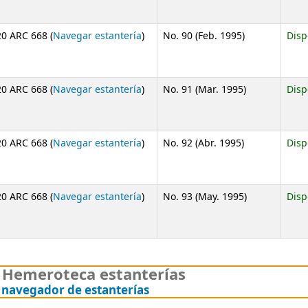
(Abre debajo)
0 ARC 668 (
Navegar estantería
)
No. 90 (Feb. 1995)
Disp
(Abre debajo)
0 ARC 668 (
Navegar estantería
)
No. 91 (Mar. 1995)
Disp
(Abre debajo)
0 ARC 668 (
Navegar estantería
)
No. 92 (Abr. 1995)
Disp
(Abre debajo)
0 ARC 668 (
Navegar estantería
)
No. 93 (May. 1995)
Disp
Hemeroteca estanterías
(Oculta el navegador de est
l navegador de estanterías