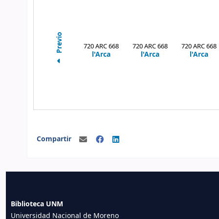
Previo
720 ARC 668
720 ARC 668
720 ARC 668
l'Arca
l'Arca
l'Arca
Compartir
Biblioteca UNM
Universidad Nacional de Moreno