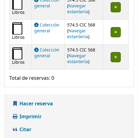
Colección
574.5 CIC 568
general
(
Navegar
(Abre debajo)
estantería
)
Libros
Colección
574.5 CIC 568
general
(
Navegar
(Abre debajo)
estantería
)
Libros
Colección
574.5 CIC 568
general
(
Navegar
(Abre debajo)
estantería
)
Libros
Total de reservas: 0
Hacer reserva
Imprimir
Citar