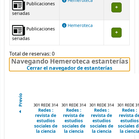
Hemeroteca
Publicaciones
seriadas
Hemeroteca
Publicaciones
seriadas
Total de reservas: 0
Navegando Hemeroteca estanterías
(Oculta el
Cerrar el navegador de estanterías
Previo
301 REDE 314
301 REDE 314
301 REDE 314
301 REDE 3
Redes :
Redes :
Redes :
Redes :
revista de
revista de
revista de
revista d
estudios
estudios
estudios
estudios
sociales de
sociales de
sociales de
sociales d
la ciencia
la ciencia
la ciencia
la cienci