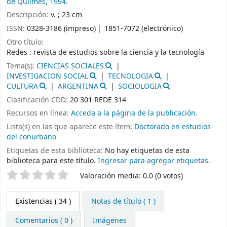
de Quilmes,
1994.
Descripción:
v. ; 23 cm
ISSN:
0328-3186 (impreso)
1851-7072 (electrónico)
Otro título:
Redes : revista de estudios sobre la ciencia y la tecnología
Tema(s):
CIENCIAS SOCIALES
INVESTIGACION SOCIAL
TECNOLOGIA
CULTURA
ARGENTINA
SOCIOLOGIA
Clasificación CDD:
20 301 REDE 314
Recursos en línea:
Acceda a la página de la publicación.
Lista(s) en las que aparece este ítem:
Doctorado en estudios
del conurbano
Etiquetas de esta biblioteca:
No hay etiquetas de esta
biblioteca para este título.
Ingresar para agregar etiquetas.
Valoración
Valoración media: 0.0 (0 votos)
Existencias
( 34 )
Notas de título ( 1 )
Comentarios ( 0 )
Imágenes