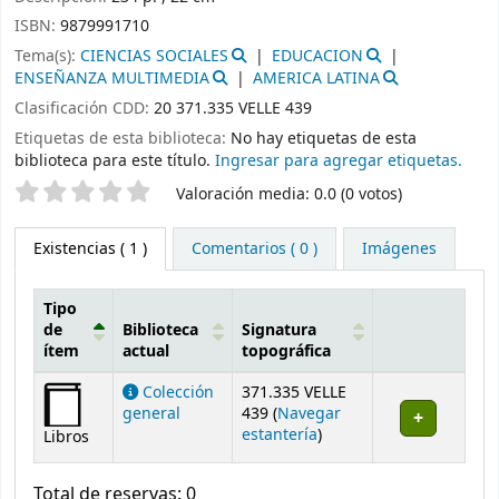
ISBN:
9879991710
Tema(s):
CIENCIAS SOCIALES
EDUCACION
ENSEÑANZA MULTIMEDIA
AMERICA LATINA
Clasificación CDD:
20 371.335 VELLE 439
Etiquetas de esta biblioteca:
No hay etiquetas de esta
biblioteca para este título.
Ingresar para agregar etiquetas.
Valoración
Valoración media: 0.0 (0 votos)
Existencias
( 1 )
Comentarios ( 0 )
Imágenes
Tipo
de
Biblioteca
Signatura
ítem
actual
topográfica
Existencias
Colección
371.335 VELLE
general
439 (
Navegar
(Abre debajo)
estantería
)
Libros
Total de reservas: 0