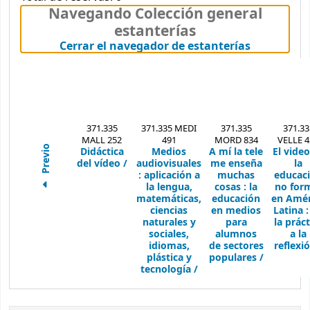
Navegando Colección general
estanterías
(Oculta el
Cerrar el navegador de estanterías
371.335
371.335 MEDI
371.335
371.33
MALL 252
491
MORD 834
VELLE 4
Previo
Didáctica
Medios
A mí la tele
El vide
del vídeo /
audiovisuales
me enseña
la
:
aplicación a
muchas
educac
la lengua,
cosas :
la
no for
matemáticas,
educación
en Amér
ciencias
en medios
Latina 
naturales y
para
la práct
sociales,
alumnos
a la
idiomas,
de sectores
reflexió
plástica y
populares /
tecnología /