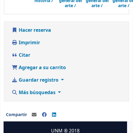
historia /
general del
general del
general d
arte /
arte /
arte /
Hacer reserva
Imprimir
Citar
Agregar a su carrito
Guardar registro
Más búsquedas
Compartir
UNM ® 2018