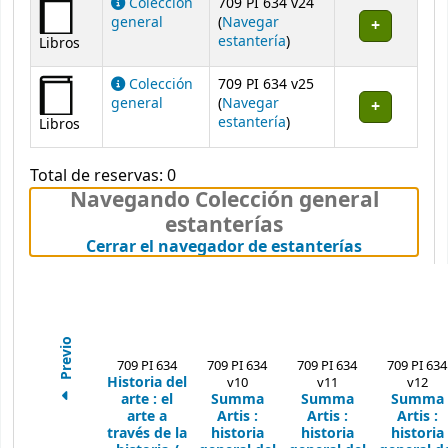
Colección
709 PI 634 v24
general
(
Navegar
(Abre debajo)
estantería
)
Libros
Colección
709 PI 634 v25
general
(
Navegar
(Abre debajo)
estantería
)
Libros
Total de reservas: 0
Navegando Colección general
estanterías
(Oculta el
Cerrar el navegador de estanterías
Previo
709 PI 634
709 PI 634
709 PI 634
709 PI 634
Historia del
v10
v11
v12
arte :
el
Summa
Summa
Summa
arte a
Artis :
Artis :
Artis :
través de la
historia
historia
historia