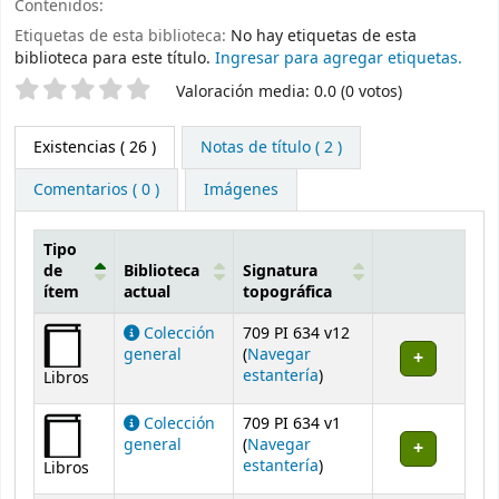
Contenidos:
Etiquetas de esta biblioteca:
No hay etiquetas de esta
biblioteca para este título.
Ingresar para agregar etiquetas.
Valoración
Valoración media: 0.0 (0 votos)
Existencias
( 26 )
Notas de título ( 2 )
Comentarios ( 0 )
Imágenes
Tipo
de
Biblioteca
Signatura
ítem
actual
topográfica
Existencias
Colección
709 PI 634 v12
general
(
Navegar
(Abre debajo)
estantería
)
Libros
Colección
709 PI 634 v1
general
(
Navegar
(Abre debajo)
estantería
)
Libros